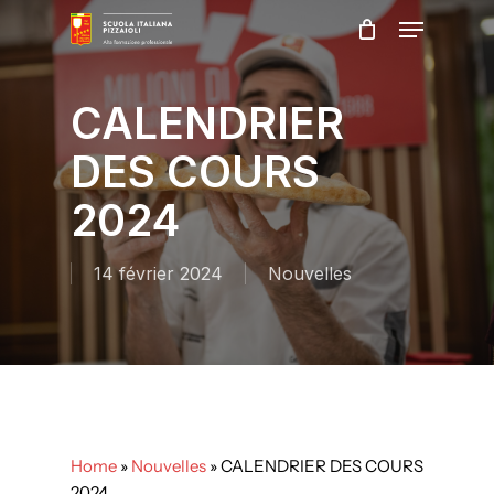
Skip
Menu
to
main
Close
content
Menu
CALENDRIER
DES COURS
2024
14 février 2024
Nouvelles
Home
»
Nouvelles
»
CALENDRIER DES COURS
2024