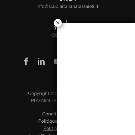
info@scuolaitalianapizzaioli.it
Téléphone :
+39 0499624665
facebook
linkedin
youtube
instagram
Copyright © 2026 SCUOLA ITALIANA
PIZZAIOLI SRL P. IVA 02957980341
Conditions d’utilisation
|
Politique de confidentialité
|
Politique en matière de