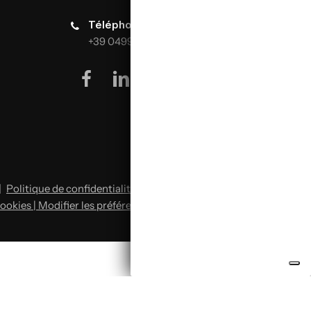
Téléphone :
+39 0499624665
facebook
linkedin
youtube
instagram
|
Politique de confidentialité
|
Politique en matière de
ookies | Modifier les préférences en matière de cookies