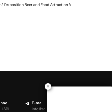
à l'exposition Beer and Food Attraction à
nnel :
E-mail :
LI SRL
info@scuolaitalianapizzaioli.it