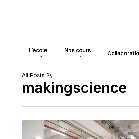
Skip
to
main
content
L’école
Nos cours
Collaborati
All Posts By
makingscience