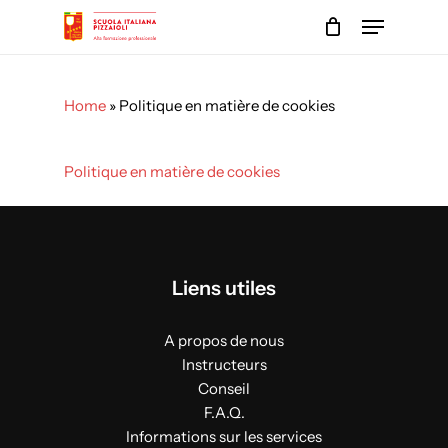
Skip
Menu
to
main
Close
content
Menu
Home
»
Politique en matière de cookies
Politique en matière de cookies
Liens utiles
A propos de nous
Instructeurs
Conseil
F.A.Q.
Informations sur les services