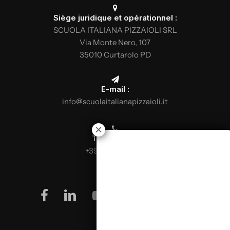
Siège juridique et opérationnel :
SCUOLA ITALIANA PIZZAIOLI SRL
Via Monte Nero, 107
35010 Curtarolo PD
E-mail :
info@scuolaitalianapizzaioli.it
Téléphone :
+39 0499624665
facebook
linkedin
youtube
instagram