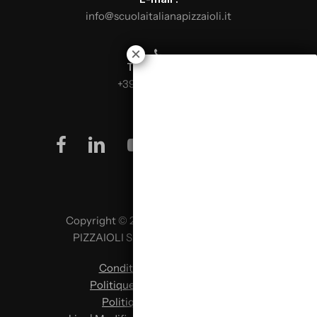
info@scuolaitalianapizzaioli.it
Téléphone :
+39 0499624665
facebook
linkedin
youtube
instagram
Copyright © 2026 SCUOLA ITALIANA
PIZZAIOLI SRL P. IVA 02957980341
Conditions d’utilisation
|
Politique de confidentialité
|
Politique en matière de