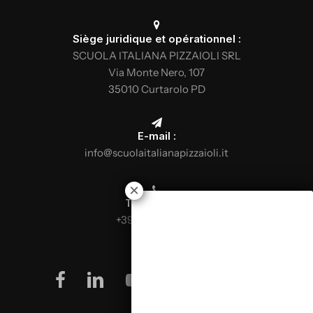
Siège juridique et opérationnel :
SCUOLA ITALIANA PIZZAIOLI SRL
Via Monte Nero, 107
35010 Curtarolo PD
E-mail :
info@scuolaitalianapizzaioli.it
Téléphone :
+39 0499624665
facebook
linkedin
youtube
instagram