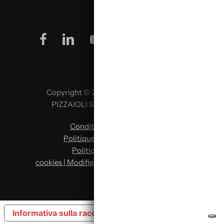
facebook
linkedin
youtube
instagram
Copyright © 2026 SCUOLA ITALIANA
PIZZAIOLI SRL P. IVA 02957980341
Conditions d’utilisation
|
Politique de confidentialité
|
Politique en matière de
cookies | Modifier les préférences en matière
de cookies
Informativa sulla raccolta