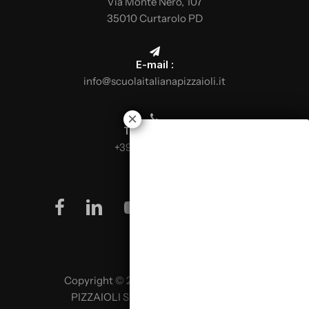
Via Monte Nero, 107
35010 Curtarolo PD
E-mail :
info@scuolaitalianapizzaioli.it
Téléphone :
+39 0499624665
facebook
linkedin
youtube
instagram
Copyright © 2026 SCUOLA ITALIANA
PIZZAIOLI SRL P. IVA 02957980341