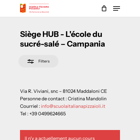
Skip
Menu
to
Close
main
Close
Filters
content
Menu
Siège HUB - L'école du
sucré-salé – Campania
Filters
Via R. Viviani, snc – 81024 Maddaloni CE
Personne de contact : Cristina Mandolin
Courriel :
info@scuolaitalianapizzaioli.it
Tel : +39 0499624665
Il n'y a actuellement aucun cours