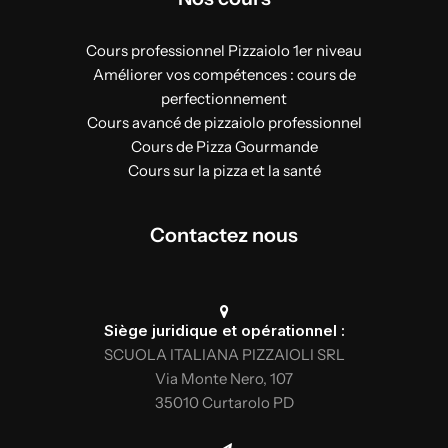
Description de l’équipement et des petites
pièces nécessaires à la cuisson des pizzas
Cours professionnel Pizzaiolo 1er niveau
et au pelletage
Améliorer vos compétences : cours de
Introduction aux céréales et à leurs
perfectionnement
différences : le blé tendre et le blé dur,
Cours avancé de pizzaiolo professionnel
leurs caractéristiques et les facteurs
Cours de Pizza Gourmande
déterminant leur qualité
Cours sur la pizza et la santé
Les farines les plus appropriées pour la
pizza à la poêle et à la pelle :
Contactez nous
caractéristiques chimiques/physiques et
rhéologiques, protéines, hydrates de
carbone, types d’aigrissement et
utilisation de farines grossières et de
Siège juridique et opérationnel :
farines à noyau de graines
SCUOLA ITALIANA PIZZAIOLI SRL
Introduction aux préferments :
Via Monte Nero, 107
différences, farines adaptées et méthodes
35010 Curtarolo PD
de conservation
Levures : morphologie, types de levures