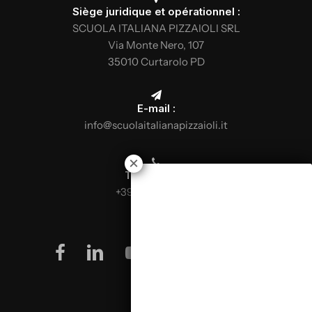
Siège juridique et opérationnel :
SCUOLA ITALIANA PIZZAIOLI SRL
Via Monte Nero, 107
35010 Curtarolo PD
E-mail :
info@scuolaitalianapizzaioli.it
Téléphone :
+39 0499624665
facebook
linkedin
youtube
instagram