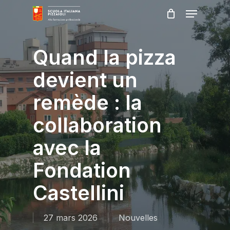
Skip
Menu
to
main
Close
content
Menu
Quand la pizza
devient un
remède : la
collaboration
avec la
Fondation
Castellini
27 mars 2026
Nouvelles