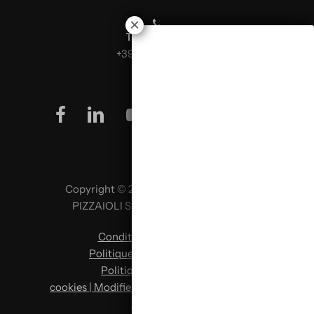
Téléphone :
+39 0499624665
facebook
linkedin
youtube
instagram
Copyright © 2026 SCUOLA ITALIANA
PIZZAIOLI SRL P. IVA 02957980341
Conditions d’utilisation
|
Politique de confidentialité
|
Politique en matière de
cookies | Modifier les préférences en matière
de cookies