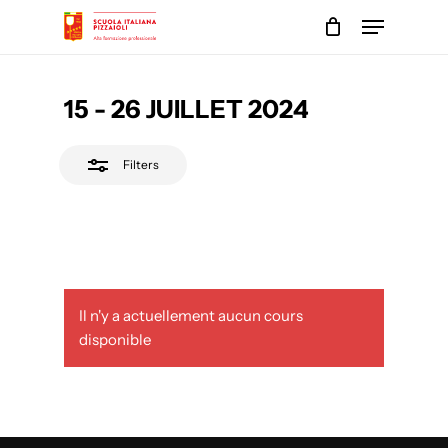
Skip
Menu
to
Close
main
Close
Filters
content
Menu
15 - 26 JUILLET 2024
Filters
Il n'y a actuellement aucun cours
disponible