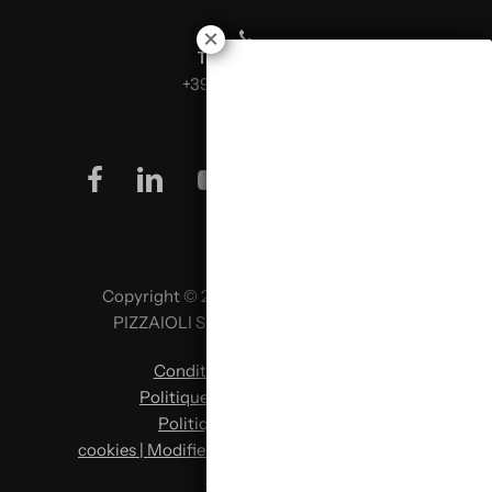
Téléphone :
+39 0499624665
facebook
linkedin
youtube
instagram
Copyright © 2026 SCUOLA ITALIANA
PIZZAIOLI SRL P. IVA 02957980341
Conditions d’utilisation
|
Politique de confidentialité
|
Politique en matière de
cookies | Modifier les préférences en matière
de cookies