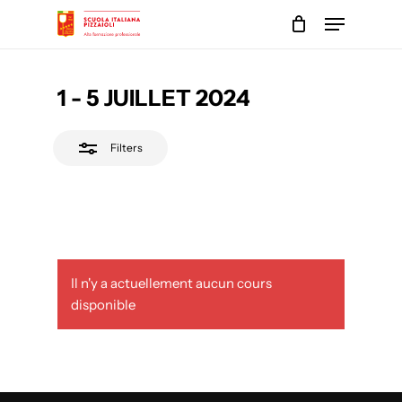
Skip
Menu
to
Close
main
Close
Filters
content
Menu
1 - 5 JUILLET 2024
Filters
Il n'y a actuellement aucun cours
disponible