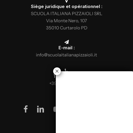
Siège juridique et opérationnel :
SCUOLA ITALIANA PIZZAIOLI SRL
Via Monte Nero, 107
35010 Curtarolo PD
E-mail :
info@scuolaitalianapizzaioli.it
Téléphone :
+39 0499624665
facebook
linkedin
youtube
instagram